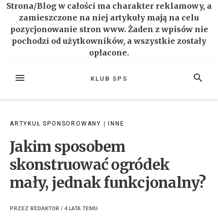
Strona/Blog w całości ma charakter reklamowy, a
zamieszczone na niej artykuły mają na celu
pozycjonowanie stron www. Żaden z wpisów nie
pochodzi od użytkowników, a wszystkie zostały
opłacone.
Przejdź
do
MENU
SZUKAJ
KLUB SPS
treści
ARTYKUŁ SPONSOROWANY
|
INNE
Jakim sposobem
skonstruować ogródek
mały, jednak funkcjonalny?
PRZEZ
REDAKTOR
/
4 LATA
TEMU