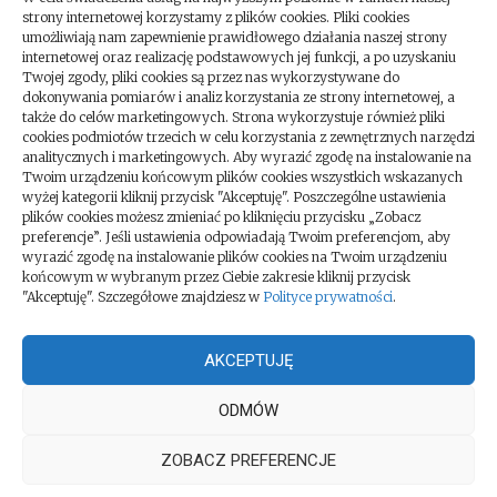
ARTYKUŁ SPONSOROWANY
strony internetowej korzystamy z plików cookies. Pliki cookies
umożliwiają nam zapewnienie prawidłowego działania naszej strony
internetowej oraz realizację podstawowych jej funkcji, a po uzyskaniu
Twojej zgody, pliki cookies są przez nas wykorzystywane do
dokonywania pomiarów i analiz korzystania ze strony internetowej, a
także do celów marketingowych. Strona wykorzystuje również pliki
cookies podmiotów trzecich w celu korzystania z zewnętrznych narzędzi
Nawigacja
POPRZEDNI ARTYKUŁ
NASTĘPNY ARTYKUŁ
analitycznych i marketingowych. Aby wyrazić zgodę na instalowanie na
Udane wczasy dla
O czym trzeba
wpisu
Twoim urządzeniu końcowym plików cookies wszystkich wskazanych
wyżej kategorii kliknij przycisk "Akceptuję". Poszczególne ustawienia
każdego
pamiętać, robiąc
plików cookies możesz zmieniać po kliknięciu przycisku „Zobacz
zabieg makijażu
preferencje”. Jeśli ustawienia odpowiadają Twoim preferencjom, aby
wyrazić zgodę na instalowanie plików cookies na Twoim urządzeniu
permanentnego
końcowym w wybranym przez Ciebie zakresie kliknij przycisk
brwi w London
"Akceptuję". Szczegółowe znajdziesz w
Polityce prywatności
.
Esthetics
AKCEPTUJĘ
ODMÓW
Klub SPS
ZOBACZ PREFERENCJE
Dumnie wspierane przez WordPress
|
Motyw Loose zrobiony przez