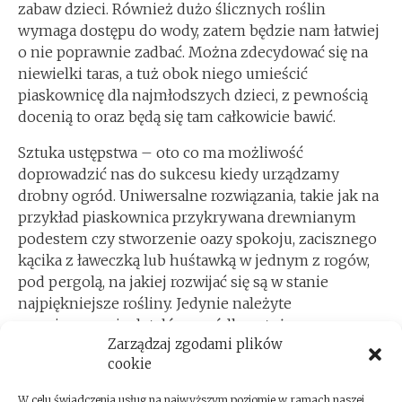
zabaw dzieci. Również dużo ślicznych roślin
wymaga dostępu do wody, zatem będzie nam łatwiej
o nie poprawnie zadbać. Można zdecydować się na
niewielki taras, a tuż obok niego umieścić
piaskownicę dla najmłodszych dzieci, z pewnością
docenią to oraz będą się tam całkowicie bawić.
Sztuka ustępstwa – oto co ma możliwość
doprowadzić nas do sukcesu kiedy urządzamy
drobny ogród. Uniwersalne rozwiązania, takie jak na
przykład piaskownica przykrywana drewnianym
podestem czy stworzenie oazy spokoju, zacisznego
kącika z ławeczką lub huśtawką w jednym z rogów,
pod pergolą, na jakiej rozwijać się są w stanie
najpiękniejsze rośliny. Jedynie należyte
rozmieszczenie detalów ogródka, a też
Zarządzaj zgodami plików
zastanowienie się na czym nam w najwyższym
cookie
stopniu zależy zezwoli nam na całkowity sukces.
W celu świadczenia usług na najwyższym poziomie w ramach naszej