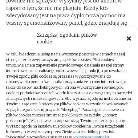
również nie są częste. Wysyłany jest do klientów
raport o tym, że nie ma plagiatu. Każdy, kto
zdecydowany jest na praca dyplomowa pomoc ma
własny spersonalizowany panel, gdzie znajdują się
wszystkie wiadomości w temacie jego pracy.
Zarządzaj zgodami plików
Szczegóły są wyznaczane już podczas pierwszego
cookie
spotkania. Doświadczona kadra redaktorów
gwarantuje wysoką jakość specjalistyczną każdej
W celu świadczenia usług na najwyższym poziomie w ramach naszej
pracy. Realizacja od podstaw to specjalność firmy.
strony internetowej korzystamy z plików cookies. Pliki cookies
umożliwiają nam zapewnienie prawidłowego działania naszej strony
internetowej oraz realizację podstawowych jej funkcji, a po uzyskaniu
ARTYKUŁ SPONSOROWANY
Twojej zgody, pliki cookies są przez nas wykorzystywane do
dokonywania pomiarów i analiz korzystania ze strony internetowej, a
także do celów marketingowych. Strona wykorzystuje również pliki
cookies podmiotów trzecich w celu korzystania z zewnętrznych narzędzi
analitycznych i marketingowych. Aby wyrazić zgodę na instalowanie na
Twoim urządzeniu końcowym plików cookies wszystkich wskazanych
wyżej kategorii kliknij przycisk "Akceptuję". Poszczególne ustawienia
Nawigacja
POPRZEDNI ARTYKUŁ
NASTĘPNY ARTYKUŁ
plików cookies możesz zmieniać po kliknięciu przycisku „Zobacz
RVoice:
Profesjonalna
wpisu
preferencje”. Jeśli ustawienia odpowiadają Twoim preferencjom, aby
wyrazić zgodę na instalowanie plików cookies na Twoim urządzeniu
widowiskowe
pomoc drogowa
końcowym w wybranym przez Ciebie zakresie kliknij przycisk
pokazy laserów
funkcjonująca na
"Akceptuję". Szczegółowe znajdziesz w
Polityce prywatności
.